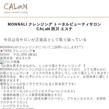
MONNALI クレンジング トータルビューティサロン
CALaN 田川 エステ
今日は当サロンが正規品として取り扱っている
MONNALIのクレンジングについてご説明いたします(^^)
★TR50 クレンジング★
500ml ￥11,000 (税込)
使用目安 約2,3ヶ月
【お肌を再生させながら、しっかり落とすクレンジング⠀】
MONNALIのクレンジングはジェルタイプになっており、とても滑らかに
お肌になじんでいき、メイクの汚れも浮かしてしっかり落としてくれます♪
使用方法は、乾いた手にクレンジングを2プッシュとり、お顔全体に優しく
馴染ませます。
透明なジェルが白くサラサラになると乳化完了です♪
【主な有効成分】
・テロメラーゼ (カッパフィカスアルバレジエキス)
・植物幹細胞 (リンゴ果実培養細胞エキス)
・細胞外マトリックス (加水分解コラーゲン、プラセンタエキス、水溶性
プロテオグリカン)
・レパゲルマニウム