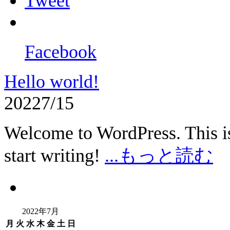
Tweet
Facebook
Hello world!
2022
7/15
Welcome to WordPress. This is y
start writing!
...もっと読む
2022年7月
月
火
水
木
金
土
日